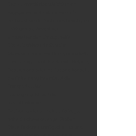
Das zu verschiebende Volumen
Angegeben in Kubikmetern (m³),
bestimmt sie die Größe des benötigten
LKW und die Anzahl der
einzusetzenden Umzugshelfer.
Die zu befahrende Strecke
Ob es sich um einen Umzug innerhalb
Luxemburgs, nach Frankreich, Belgien,
Deutschland oder ins Ausland handelt,
die Entfernung beeinflusst die
Transportkosten.
Die Zugänglichkeit der
Räumlichkeiten
Das Vorhandensein eines Aufzugs,
hohe Stockwerke, enge Straßen...
Diese Faktoren ermöglichen es uns,
vorherzusagen, ob ein Möbellift