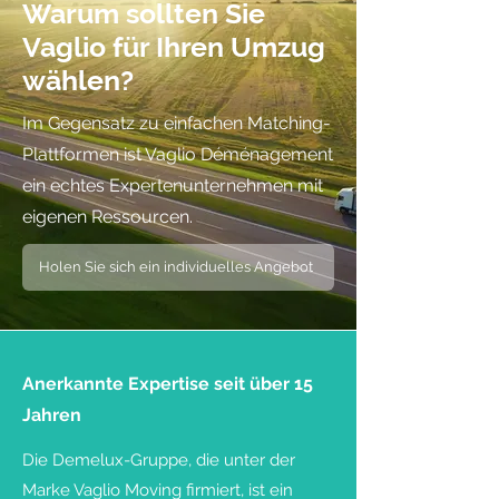
Warum sollten Sie
Vaglio für Ihren Umzug
wählen?
Im Gegensatz zu einfachen Matching-
Plattformen ist Vaglio Déménagement
ein echtes Expertenunternehmen mit
eigenen Ressourcen.
Holen Sie sich ein individuelles Angebot
Anerkannte Expertise seit über 15
Jahren
Die Demelux-Gruppe, die unter der
Marke Vaglio Moving firmiert, ist ein