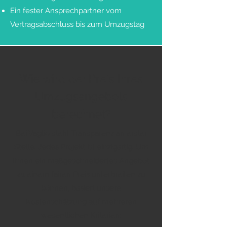
Ein fester Ansprechpartner vom
Vertragsabschluss bis zum Umzugstag
Wie wird der Preis Ihres
Umzugsangebots
berechnet?
Bei Vaglio steht Transparenz an erster
Stelle. Jedes Projekt ist einzigartig. Um
Ihnen ein maßgeschneidertes Angebot
zu einem fairen Preis unterbreiten zu
können, basiert unsere
Kostenschätzung auf mehreren
wesentlichen Kriterien: