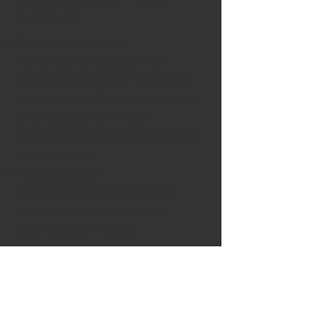
benötigt wird.
Die gewählte Formel
Vom einfachen Transport Ihrer
schweren Möbel bis hin zu unserem
Komplettservice (bei dem wir das Ein-
und Auspacken von A bis Z
übernehmen) passt sich der Preis Ihren
Bedürfnissen an.
Zusatzleistungen
Sie benötigen Lagerraum für Ihre
Waren? Wir bieten Ihnen unser
sicheres 8500 m² großes
Logistikzentrum in Luxemburg an.
Fordern Sie Ihr Angebot online an.