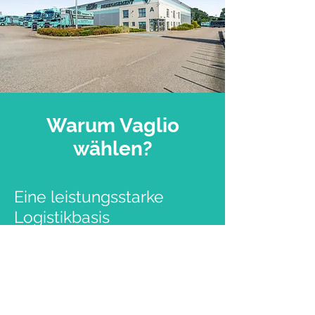
Warum Vaglio
wählen?
Eine leistungsstarke
Logistikbasis
✓ Gesicherter Standort mit
8.500 m²
Fläche
✓
Moderne
und optimal ausgestattete
Infrastruktur
✓
Strategische Nähe
zu Luxemburg