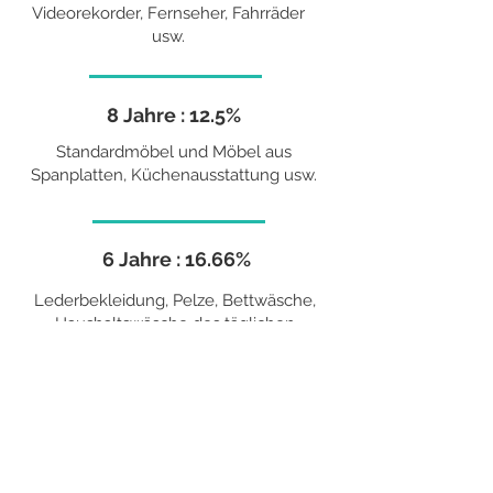
Videorekorder, Fernseher, Fahrräder
usw.
8 Jahre : 12.5%
Standardmöbel und Möbel aus
Spanplatten, Küchenausstattung usw.
6 Jahre : 16.66%
Lederbekleidung, Pelze, Bettwäsche,
Haushaltswäsche des täglichen
Gebrauchs, Gardinenstangen, Vorhänge,
kleine Haushaltsgeräte, Mountainbikes,
Skier, Sportgeräte usw.
4 Jahre : 25%