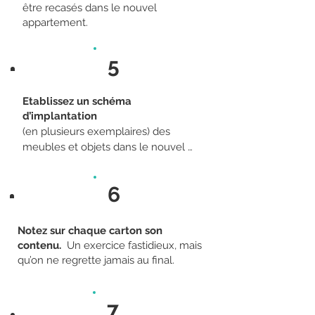
être recasés dans le nouvel
appartement.
5
Etablissez un schéma
d’implantation
(en plusieurs exemplaires) des 
meubles et objets dans le nouvel 
appartement et remettez-le aux 
déménageurs. Collez des pastilles de 
6
couleur sur vos meubles et cartons 
(bleu = cuisine, rouge = salon…)
Notez sur chaque carton son
contenu.
Un exercice fastidieux, mais
qu’on ne regrette jamais au final.
7