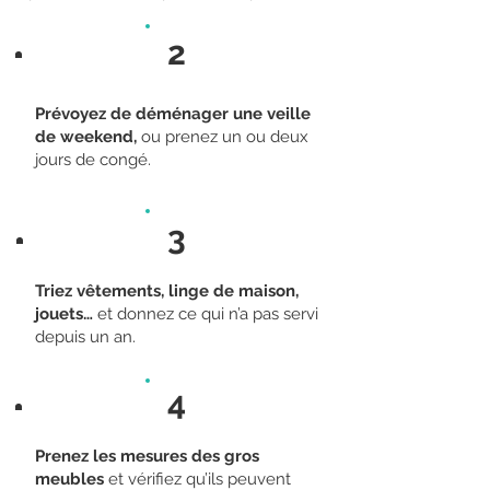
demandent parfois un traitement 
particulier.

2
Évoquez le sort de tout ce qui est fixé 
aux murs, plafonds et planchers, dont 
Prévoyez de déménager une veille
le déménageur n’assure pas, en 
de weekend,
ou prenez un ou deux
principe, la dépose. N’oubliez pas de 
jours de congé.
faire visiter cave et grenier, au 
contenu souvent sous-estimé.
3
Triez vêtements, linge de maison,
jouets…
et donnez ce qui n’a pas servi
depuis un an.
4
Prenez les mesures des gros
meubles
et vérifiez qu’ils peuvent